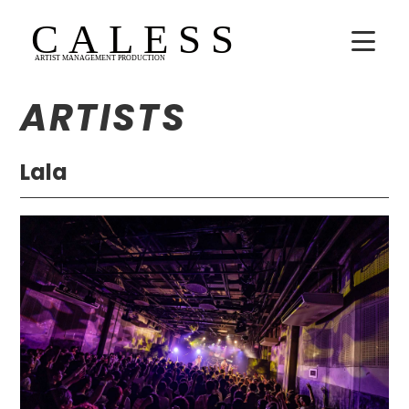
ARTISTS
HOME
COMPANY
Lala
ARTISTS
SCHEDULE
吉田広大
Lala
WhoAreYou?