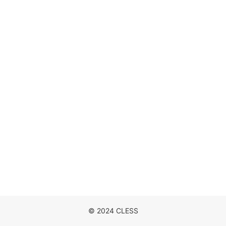
DISCOGRAPHY
MOVIE
NEWS
CONTACT
© 2024 CLESS