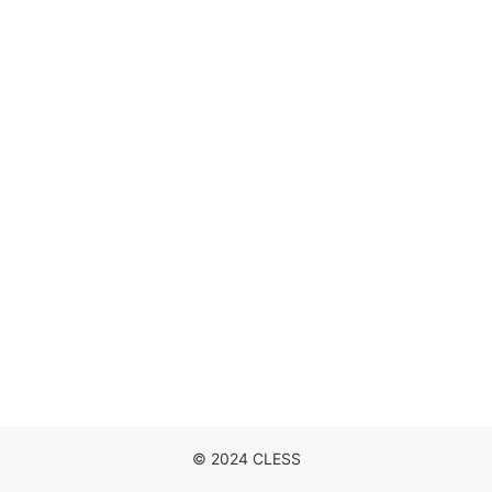
DISCOGRAPHY
MOVIE
NEWS
CONTACT
© 2024 CLESS