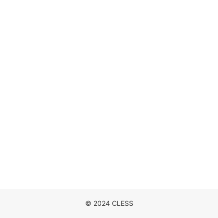
DISCOGRAPHY
MOVIE
NEWS
CONTACT
© 2024 CLESS