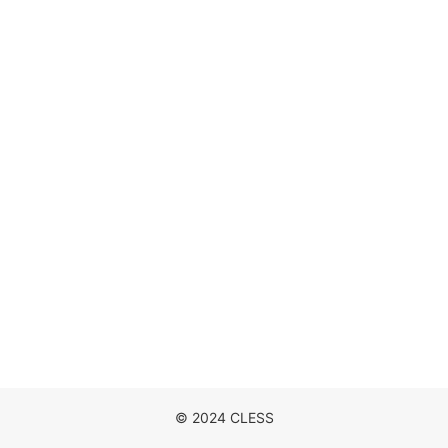
DISCOGRAPHY
MOVIE
NEWS
CONTACT
© 2024 CLESS