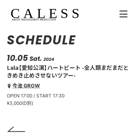
SCHEDULE
HOME
COMPANY
10.05
Sat.
2024
Lala【愛知公演】ハートビート -全人類まだまだと
ARTISTS
きめき止めさせないツアー-
今池 GROW
SCHEDULE
OPEN 17:00 / START 17:30
吉田広大
¥3,000(D別)
Lala
WhoAreYou?