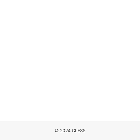
DISCOGRAPHY
MOVIE
NEWS
CONTACT
© 2024 CLESS