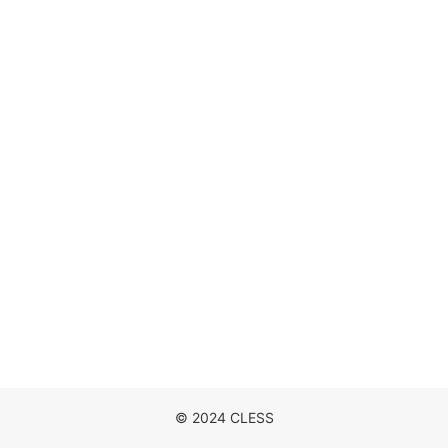
DISCOGRAPHY
MOVIE
NEWS
CONTACT
© 2024 CLESS