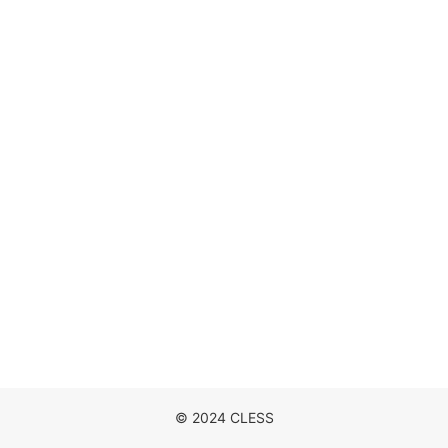
DISCOGRAPHY
MOVIE
NEWS
CONTACT
© 2024 CLESS