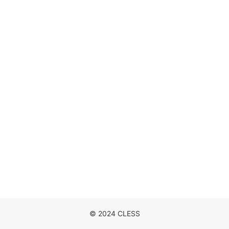
DISCOGRAPHY
MOVIE
NEWS
CONTACT
© 2024 CLESS