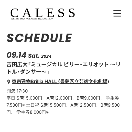
SCHEDULE
HOME
COMPANY
09.14
Sat.
2024
吉田広大「ミュージカル ビリー・エリオット 〜リ
ARTISTS
トル・ダンサー〜」
東京建物Brillia HALL (豊島区立芸術文化劇場)
SCHEDULE
開演 17:30
吉田広大
平日 S席15,000円、A席12,000円、B席9,000円、 学生券
7,500円※ 土日祝 S席15,500円、A席12,500円、B席9,500
Lala
円、 学生券8,000円※
WhoAreYou?