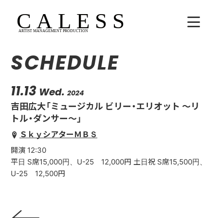
SCHEDULE
HOME
COMPANY
11.13
Wed.
2024
吉田広大「ミュージカル ビリー・エリオット 〜リ
ARTISTS
トル・ダンサー〜」
ＳｋｙシアターＭＢＳ
SCHEDULE
開演 12:30
吉田広大
平日 S席15,000円、U-25 12,000円 土日祝 S席15,500円、
U-25 12,500円
Lala
WhoAreYou?