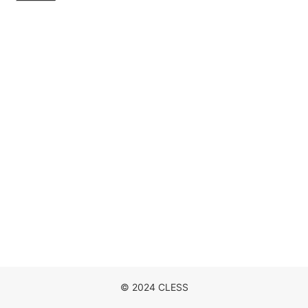
DISCOGRAPHY
MOVIE
NEWS
CONTACT
© 2024 CLESS