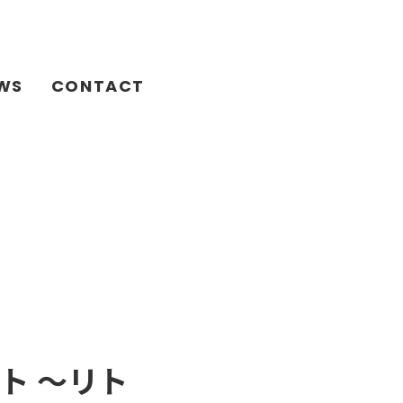
WS
CONTACT
ト 〜リト