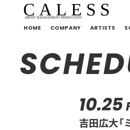
HOME
COMPANY
ARTISTS
S
SCHED
10.25
吉田広大「