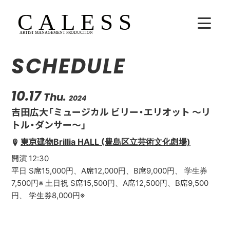
SCHEDULE
HOME
COMPANY
10.17
Thu.
2024
吉田広大「ミュージカル ビリー・エリオット 〜リ
ARTISTS
トル・ダンサー〜」
東京建物Brillia HALL (豊島区立芸術文化劇場)
SCHEDULE
開演 12:30
吉田広大
平日 S席15,000円、A席12,000円、B席9,000円、 学生券
7,500円※ 土日祝 S席15,500円、A席12,500円、B席9,500
Lala
円、 学生券8,000円※
WhoAreYou?