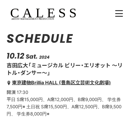
SCHEDULE
HOME
COMPANY
10.12
Sat.
2024
吉田広大「ミュージカル ビリー・エリオット 〜リ
ARTISTS
トル・ダンサー〜」
東京建物Brillia HALL (豊島区立芸術文化劇場)
SCHEDULE
開演 17:30
吉田広大
平日 S席15,000円、A席12,000円、B席9,000円、 学生券
7,500円※ 土日祝 S席15,500円、A席12,500円、B席9,500
Lala
円、 学生券8,000円※
WhoAreYou?