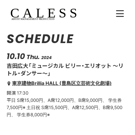
SCHEDULE
HOME
COMPANY
10.10
Thu.
2024
吉田広大「ミュージカル ビリー・エリオット 〜リ
ARTISTS
トル・ダンサー〜」
東京建物Brillia HALL (豊島区立芸術文化劇場)
SCHEDULE
開演 17:30
吉田広大
平日 S席15,000円、A席12,000円、B席9,000円、 学生券
7,500円※ 土日祝 S席15,500円、A席12,500円、B席9,500
Lala
円、 学生券8,000円※
WhoAreYou?